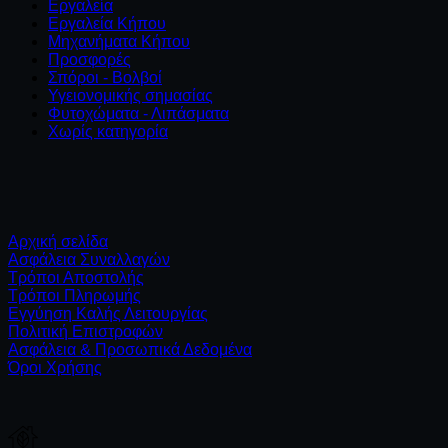
Εργαλεία
Εργαλεία Κήπου
Μηχανήματα Κήπου
Προσφορές
Σπόροι - Βολβοί
Υγειονομικής σημασίας
Φυτοχώματα - Λιπάσματα
Χωρίς κατηγορία
Αρχική σελίδα
Ασφάλεια Συναλλαγών
Τρόποι Αποστολής
Τρόποι Πληρωμής
Εγγύηση Καλής Λειτουργίας
Πολιτική Επιστροφών
Ασφάλεια & Προσωπικά Δεδομένα
Όροι Χρήσης