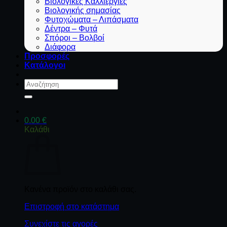
Βιολογικές Καλλιέργιες
Βιολογικής σημασίας
Φυτοχώματα – Λιπάσματα
Δέντρα – Φυτά
Σπόροι – Βολβοί
Διάφορα
Προσφορές
Κατάλογοι
Αναζήτηση
για:
0.00
€
Καλάθι
Κανένα προϊόν στο καλάθι σας.
Επιστροφή στο κατάστημα
Συνεχίστε τις αγορές