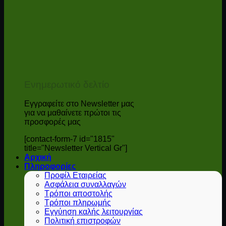
Ενημερωτικό δελτίο
Εγγραφείτε στο Newsletter μας
για να μαθαίνετε πρώτοι τις
προσφορές μας
[contact-form-7 id="1815"
title="Newsletter Vertical Gr"]
Αρχική
Πληροφορίες
Προφίλ Εταιρείας
Ασφάλεια συναλλαγών
Τρόποι αποστολής
Τρόποι πληρωμής
Εγγύηση καλής λειτουργίας
Πολιτική επιστροφών