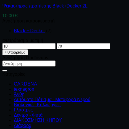
Ψεκαστήρας προπίεσης Black+Decker 2L
10.00
€
Αναζήτηση κατασκευαστή
Black + Decker
(2)
Φιλτράρισμα με τιμή
Ελάχιστη
Μέγιστη
τιμή
τιμή
Φιλτράρισμα
Αναζήτηση Προϊόντων
Αναζήτηση
για:
Κατηγορίες
GARDENA
texnagron
Άνθη
Αυτόματο Πότισμα - Μεταφορά Νερού
Βιολογικές Καλλιέργιες
Γλάστρες
Δέντρα - Φυτά
ΔΙΑΚΟΣΜΗΣΗ ΚΗΠΟΥ
Διάφορα