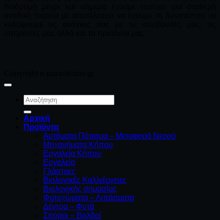
διαδρομή μέχρι και σήμερα έχουμε πετύχει μια σταθερή
ανοδική πορεία με αποτέλεσμα να έχουμε τη δυνατότητα να
καλύψουμε τις ανάγκες σας με τις συμβουλές μας, τις
υπηρεσίες μας αλλά και τα προϊόντα μας.
Copyright e-paradeisos.gr
Αναζήτηση
για:
Αρχική
Προϊόντα
Αυτόματο Πότισμα – Μεταφορά Νερού
Μηχανήματα Κήπου
Εργαλεία Κήπου
Εργαλεία
Γλάστρες
Βιολογικές Καλλιέργειες
Βιολογικής σημασίας
Φυτοχώματα – Λιπάσματα
Δέντρα – Φυτά
Σπόροι – Βολβοί