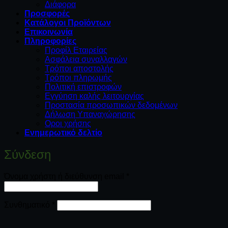
Διάφορα
Προσφορές
Κατάλογοι Προϊόντων
Επικοινωνία
Πληροφορίες
Προφίλ Εταιρείας
Ασφάλεια συναλλαγών
Τρόποι αποστολής
Τρόποι πληρωμής
Πολιτική επιστροφών
Εγγύηση καλής λειτουργίας
Προστασία προσωπικών δεδομένων
Δήλωση Υπαναχώρησης
Οροι χρήσης
Ενημερωτικό δελτίο
Σύνδεση
Απαιτείται
Όνομα χρήστη ή διεύθυνση email
*
Απαιτείται
Συνθηματικό
*