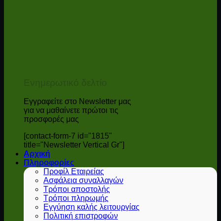
Ενημερωτικό δελτίο
Εγγραφείτε στο Newsletter μας
για να μαθαίνετε πρώτοι τις
προσφορές μας
[contact-form-7 id="1815"
title="Newsletter Vertical Gr"]
Αρχική
Πληροφορίες
Προφίλ Εταιρείας
Ασφάλεια συναλλαγών
Τρόποι αποστολής
Τρόποι πληρωμής
Εγγύηση καλής λειτουργίας
Πολιτική επιστροφών