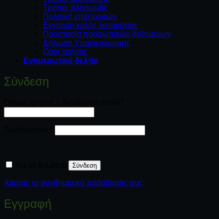
Τρόποι πληρωμής
Πολιτική επιστροφών
Εγγύηση καλής λειτουργίας
Προστασία προσωπικών δεδομένων
Δήλωση Υπαναχώρησης
Οροι χρήσης
Ενημερωτικό δελτίο
Σύνδεση
Απαιτείται
Όνομα χρήστη ή διεύθυνση email
*
Απαιτείται
Συνθηματικό
*
Να με θυμάσαι
Σύνδεση
Χάσατε το συνθηματικό πρόσβασής σας;
Εγγραφή