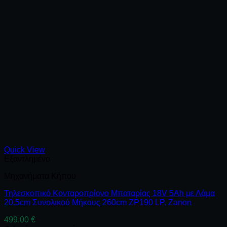
Quick View
Εξαντλημένο
Μηχανήματα Κήπου
Τηλεσκοπικό Κονταροπρίονο Μπαταρίας 18V 5Ah με Λάμα
20.5cm Συνολικού Μήκους 260cm ZP190 LP, Zanon
499.00
€