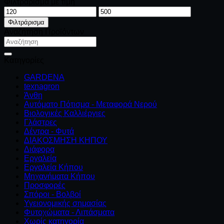
Φιλτράρισμα με τιμή
Ελάχιστη
Μέγιστη
τιμή
τιμή
Φιλτράρισμα
Αναζήτηση Προϊόντων
Αναζήτηση
για:
Κατηγορίες
GARDENA
texnagron
Άνθη
Αυτόματο Πότισμα - Μεταφορά Νερού
Βιολογικές Καλλιέργιες
Γλάστρες
Δέντρα - Φυτά
ΔΙΑΚΟΣΜΗΣΗ ΚΗΠΟΥ
Διάφορα
Εργαλεία
Εργαλεία Κήπου
Μηχανήματα Κήπου
Προσφορές
Σπόροι - Βολβοί
Υγειονομικής σημασίας
Φυτοχώματα - Λιπάσματα
Χωρίς κατηγορία