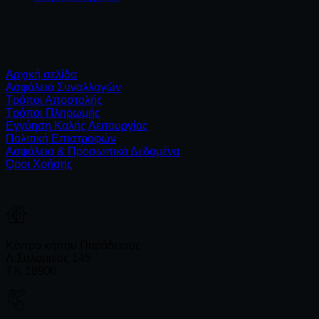
Αρχική σελίδα
Ασφάλεια Συναλλαγών
Τρόποι Αποστολής
Τρόποι Πληρωμής
Εγγύηση Καλής Λειτουργίας
Πολιτική Επιστροφών
Ασφάλεια & Προσωπικά Δεδομένα
Όροι Χρήσης
Κέντρο κήπου Παράδεισος
Λ.Σαλαμινος 145
Τ.Κ 18900