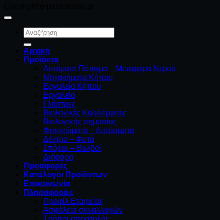
Copyright e-paradeisos.gr
Αναζήτηση
για:
Αρχική
Προϊόντα
Αυτόματο Πότισμα – Μεταφορά Νερού
Μηχανήματα Κήπου
Εργαλεία Κήπου
Εργαλεία
Γλάστρες
Βιολογικές Καλλιέργειες
Βιολογικής σημασίας
Φυτοχώματα – Λιπάσματα
Δέντρα – Φυτά
Σπόροι – Βολβοί
Διάφορα
Προσφορές
Κατάλογοι Προϊόντων
Επικοινωνία
Πληροφορίες
Προφίλ Εταιρείας
Ασφάλεια συναλλαγών
Τρόποι αποστολής