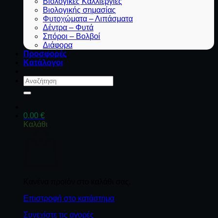
Βιολογικές Καλλιέργιες
Βιολογικής σημασίας
Φυτοχώματα – Λιπάσματα
Δέντρα – Φυτά
Σπόροι – Βολβοί
Διάφορα
Προσφορές
Κατάλογοι
Αναζήτηση
για:
0.00
€
Καλάθι
Κανένα προϊόν στο καλάθι σας.
Επιστροφή στο κατάστημα
Συνεχίστε τις αγορές