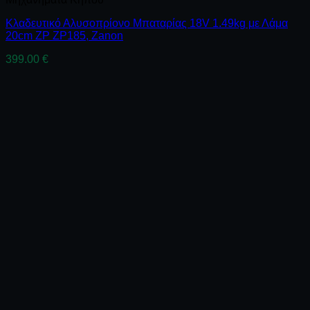
Κλαδευτικό Αλυσοπρίονο Μπαταρίας 18V 1.49kg με Λάμα
20cm ZP ZP185, Zanon
399.00
€