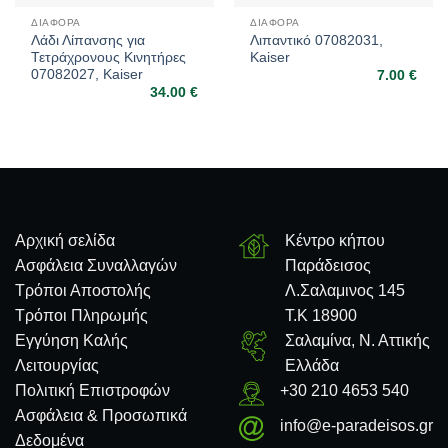
ΔΙΆΦΟΡΑ
ΔΙΆΦΟΡΑ
Λάδι Λίπανσης για
Λιπαντικό 07082031,
Τετράχρονους Κινητήρες
Kaiser
07082027, Kaiser
7.00
€
34.00
€
Αρχική σελίδα
Κέντρο κήπου
Ασφάλεια Συναλλαγών
Παράδεισος
Τρόποι Αποστολής
Λ.Σαλαμινος 145
Τρόποι Πληρωμής
Τ.Κ 18900
Εγγύηση Καλής
Σαλαμίνα, Ν. Αττικής
Λειτουργίας
Ελλάδα
Πολιτική Επιστροφών
+30 210 4653 540
Ασφάλεια & Προσωπικά
info@e-paradeisos.gr
Δεδομένα