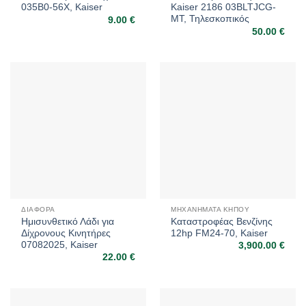
035B0-56X, Kaiser
Kaiser 2186 03BLTJCG-
MT, Τηλεσκοπικός
9.00
€
50.00
€
ΔΙΆΦΟΡΑ
ΜΗΧΑΝΉΜΑΤΑ ΚΉΠΟΥ
Ημισυνθετικό Λάδι για
Καταστροφέας Βενζίνης
Δίχρονους Κινητήρες
12hp FM24-70, Kaiser
07082025, Kaiser
3,900.00
€
22.00
€