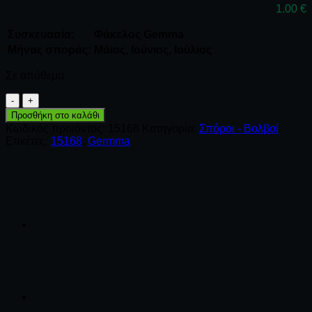
1.00
€
Συσκευασία:
Φάκελος Gemma
Μήνας σποράς:
Μάιος, Ιούνιος, Ιούλιος
Σε απόθεμα
Κουνουπίδι
πρώιμο
Προσθήκη στο καλάθι
λευκό
Κωδικός προϊόντος:
15168
Κατηγορία:
Σπόροι - Βολβοί
ποσότητα
Ετικέτες:
15168
,
Germma