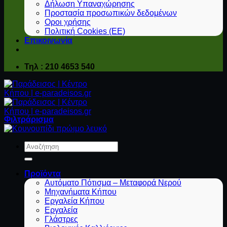
Δήλωση Υπαναχώρησης
Προστασία προσωπικών δεδομένων
Οροι χρήσης
Πολιτική Cookies (ΕΕ)
Επικοινωνία
Τηλ : 210 4653 540
Φιλτράρισμα
Αναζήτηση
για:
Προϊόντα
Αυτόματο Πότισμα – Μεταφορά Νερού
Μηχανήματα Κήπου
Εργαλεία Κήπου
Εργαλεία
Γλάστρες