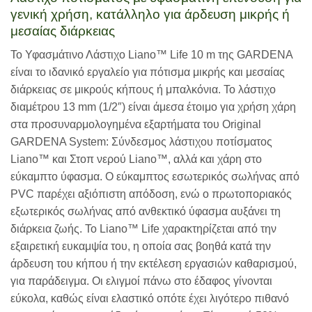
γενική χρήση, κατάλληλο για άρδευση μικρής ή
μεσαίας διάρκειας
Το Υφασμάτινο Λάστιχο Liano™ Life 10 m της GARDENA
είναι το ιδανικό εργαλείο για πότισμα μικρής και μεσαίας
διάρκειας σε μικρούς κήπους ή μπαλκόνια. Το λάστιχο
διαμέτρου 13 mm (1/2″) είναι άμεσα έτοιμο για χρήση χάρη
στα προσυναρμολογημένα εξαρτήματα του Original
GARDENA System: Σύνδεσμος λάστιχου ποτίσματος
Liano™ και Στοπ νερού Liano™, αλλά και χάρη στο
εύκαμπτο ύφασμα. Ο εύκαμπτος εσωτερικός σωλήνας από
PVC παρέχει αξιόπιστη απόδοση, ενώ ο πρωτοποριακός
εξωτερικός σωλήνας από ανθεκτικό ύφασμα αυξάνει τη
διάρκεια ζωής. Το Liano™ Life χαρακτηρίζεται από την
εξαιρετική ευκαμψία του, η οποία σας βοηθά κατά την
άρδευση του κήπου ή την εκτέλεση εργασιών καθαρισμού,
για παράδειγμα. Οι ελιγμοί πάνω στο έδαφος γίνονται
εύκολα, καθώς είναι ελαστικό οπότε έχει λιγότερο πιθανό