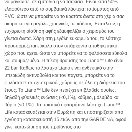
να μαγκώσει σε εμπόδια ή να τσακίσει. Είναι κατά 50%
ελαφρύτερο από τα συμβατικά λάστιχα ποτίσματος από
PVC, ώστε να μπορείτε να το κρατάτε άνετα στα χέρια σας
ακόμα και για μεγάλες χρονικές περιόδους. Επιπλέον, η
ευχάριστη αίσθηση αφής εξασφαλίζει ο χειρισμός του
γίνεται άνετα. Χάρη στη μεγάλη ευκαμψία του, το λάστιχο
προσαρμόζεται εύκολα στον υπάρχοντα αποθηκευτικό
χώρο που έχετε, ώστε να μπορείτε να το φυλάσσετε εύκολα
και συμμαζεμένα. Η πίεση θραύσης του Liano™ Life είναι
22 bar. Καθώς το λάστιχο Liano είναι ανθεκτικό στην
υπεριώδη ακτινοβολία και τον παγετό, μπορείτε να το
φυλάσσετε σε εξωτερικούς χώρους σε όλη τη διάρκεια του
έτους. Το Liano™ Life δεν περιέχει επιβλαβείς ουσίες,
δηλαδή φθαλικές ενώσεις (<0,1%), κάδμιο, μόλυβδο και
βάριο (<0,1%). Το ποιοτικό υφασμάτινο λάστιχο Liano™
Life κατασκευάζεται στην Ευρώπη και υποστηρίζεται από
εγγύηση κατασκευαστή 15 ετών από την GARDENA, αφού
γίνει καταχώρηση του προϊόντος στο