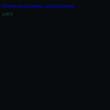
Πιπεριά μακριά κόκκινη · Long red pepper
1.00
€