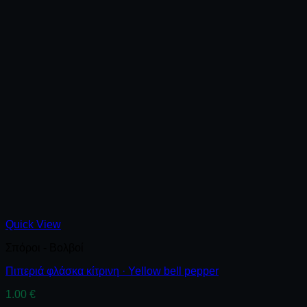
Quick View
Σπόροι - Βολβοί
Πιπεριά φλάσκα κίτρινη · Yellow bell pepper
1.00
€