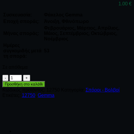
1.00
€
Συσκευασία:
Φάκελος Gemma
Εποχή σποράς:
Άνοιξη, Φθινόπωρο
Φεβρουάριος, Μάρτιος, Απρίλιος,
Μήνας σποράς:
Μάιος, Σεπτέμβριος, Οκτώβριος,
Νοέμβριος
Ημέρες
συγκομιδής μετά
53
τη σπορά:
Σε απόθεμα
Παντζάρι
στρογγυλό
Προσθήκη στο καλάθι
δίχρωμο
Κωδικός προϊόντος:
12750
Κατηγορία:
Σπόροι - Βολβοί
ποσότητα
Ετικέτες:
12750
,
Gemma