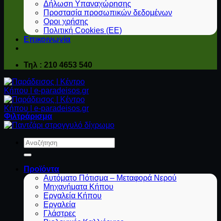
Δήλωση Υπαναχώρησης
Προστασία προσωπικών δεδομένων
Οροι χρήσης
Πολιτική Cookies (ΕΕ)
Επικοινωνία
Τηλ : 210 4653 540
Φιλτράρισμα
Αναζήτηση
για:
Προϊόντα
Αυτόματο Πότισμα – Μεταφορά Νερού
Μηχανήματα Κήπου
Εργαλεία Κήπου
Εργαλεία
Γλάστρες