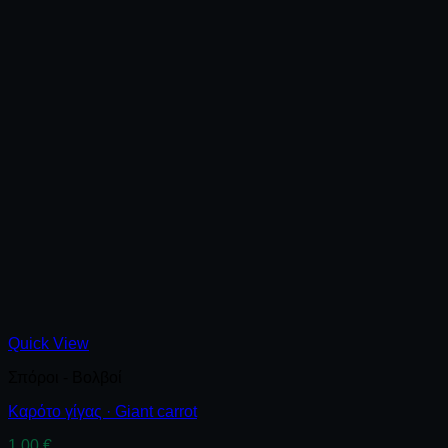
Quick View
Σπόροι - Βολβοί
Καρότο γίγας · Giant carrot
1.00
€