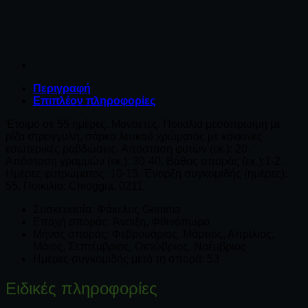
Περιγραφή
Επιπλέον πληροφορίες
Έτοιμο σε 55 ημέρες. Μονοετές. Ποικιλία μεσοπρώιμη με
ρίζα στρογγυλή, σάρκα λευκού χρώματος με κόκκινες
εσωτερικές ραβδώσεις. Απόσταση φυτών (εκ.): 20.
Απόσταση γραμμών (εκ.): 30-40. Βάθος σποράς (εκ.):1-2.
Ημέρες φυτρώματος: 10-15. Έναρξη συγκομιδής (ημέρες):
55. Ποικιλία: Chioggia. 0211
Συσκευασία: Φάκελος Gemma
Εποχή σποράς: Άνοιξη, Φθινόπωρο
Μήνας σποράς: Φεβρουάριος, Μάρτιος, Απρίλιος,
Μάιος, Σεπτέμβριος, Οκτώβριος, Νοέμβριος
Ημέρες συγκομιδής μετά τη σπορά: 53
Eιδικές πληροφορίες