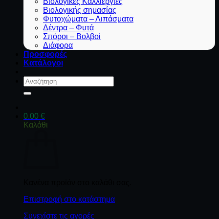
Βιολογικές Καλλιέργιες
Βιολογικής σημασίας
Φυτοχώματα – Λιπάσματα
Δέντρα – Φυτά
Σπόροι – Βολβοί
Διάφορα
Προσφορές
Κατάλογοι
Αναζήτηση
για:
0.00
€
Καλάθι
Κανένα προϊόν στο καλάθι σας.
Επιστροφή στο κατάστημα
Συνεχίστε τις αγορές