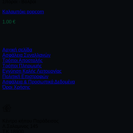
Σπόροι - Βολβοί
Καλαμπόκι popcorn
1.00
€
Αρχική σελίδα
Ασφάλεια Συναλλαγών
Τρόποι Αποστολής
Τρόποι Πληρωμής
Εγγύηση Καλής Λειτουργίας
Πολιτική Επιστροφών
Ασφάλεια & Προσωπικά Δεδομένα
Όροι Χρήσης
Κέντρο κήπου Παράδεισος
Λ.Σαλαμινος 145
Τ.Κ 18900