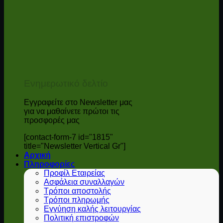
Ενημερωτικό δελτίο
Εγγραφείτε στο Newsletter μας
για να μαθαίνετε πρώτοι τις
προσφορές μας
[contact-form-7 id="1815"
title="Newsletter Vertical Gr"]
Αρχική
Πληροφορίες
Προφίλ Εταιρείας
Ασφάλεια συναλλαγών
Τρόποι αποστολής
Τρόποι πληρωμής
Εγγύηση καλής λειτουργίας
Πολιτική επιστροφών