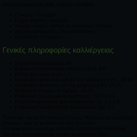
Λατινική ονομασία:
Beta vulgaris conditiva
Ποικιλία : Chioggia
Σχήμα καρπού: σφαιρικό
Χρώμα σάρκας: άσπρο με κόκκινους κύκλους
Χρώμα επιδερμίδας: ανοιχτό κόκκινο
Ωριμότητα: 53 ημερών
Γενικές πληροφορίες καλλιέργειας
Σπόροι ανά γραμμάριο: 60
Διάρκεια βλαστικότητας σπόρων (έτη): 6-8
Βάθος φύτευσης (cm): 1-2
Απόσταση φύτευσης μεταξύ των γραμμών (cm) : 30-40
Απόσταση φύτευσης επί της γραμμής (cm): 15-20
Βλάστηση σπόρου σε ημέρες: 10-15
Ενδεικτική θερμοκρασία ανάπτυξης: 10-15 o C
Ποσότητα φύτευσης ανά τετραγωνικό (g): 1,2-1,5
Ενδεικτική απόδοση ανά τετραγωνικό (kg): 3,5
Πρόκειται για απλή ποικιλία σπόρου. Μπορείτε να κρατήσετε
σπόρους από τα φυτά και να τους σπείρετε.
Η συσκευασία γίνεται με εγγύηση διασφάλισης ποιότητας
και όλες οι συσκευασίες έχουν ημερομηνία λήξης.