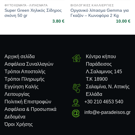
ΦΥΤΟΧΏΜΑΤΑ - ΛΙΠΆΣΜΑΤΑ
ΒΙΟΛΟΓΙΚΈΣ ΚΑΛΛΙΈΡΓΙΕΣ
Super Green Χηλικός Σίδηρος
Οργανικό λίπασμα Gemma για
σκόνη 50 gr
Γκαζόν – Κωνοφόρα 2 Kg
3.80
€
10.00
€
Αρχική σελίδα
Κέντρο κήπου
Ασφάλεια Συναλλαγών
Παράδεισος
Τρόποι Αποστολής
Λ.Σαλαμινος 145
Τρόποι Πληρωμής
Τ.Κ 18900
Εγγύηση Καλής
Σαλαμίνα, Ν. Αττικής
Λειτουργίας
Ελλάδα
Πολιτική Επιστροφών
+30 210 4653 540
Ασφάλεια & Προσωπικά
info@e-paradeisos.gr
Δεδομένα
Όροι Χρήσης