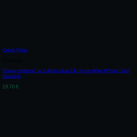
Quick View
Εργαλεία
Πριόνι σταθερό με ευθεία λάμα 24 cm και θήκη (Pistol Grip)
Samurai
19.70
€