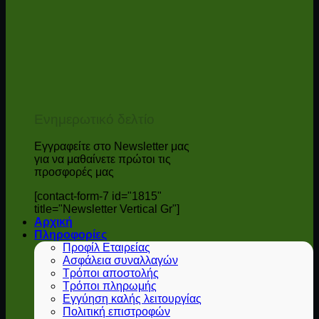
Ενημερωτικό δελτίο
Εγγραφείτε στο Newsletter μας
για να μαθαίνετε πρώτοι τις
προσφορές μας
[contact-form-7 id="1815"
title="Newsletter Vertical Gr"]
Αρχική
Πληροφορίες
Προφίλ Εταιρείας
Ασφάλεια συναλλαγών
Τρόποι αποστολής
Τρόποι πληρωμής
Εγγύηση καλής λειτουργίας
Πολιτική επιστροφών