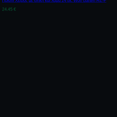
Πριόνι Χειρός με Θήκη και λάμα 24 εκ. Wolf Garten RE-F
24.45
€