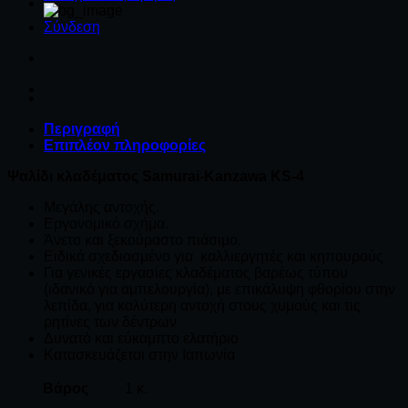
Σύνδεση
Περιγραφή
Επιπλέον πληροφορίες
Ψαλίδι κλαδέματος Samurai-Kanzawa KS-4
Μεγάλης αντοχής.
Εργονομικό σχήμα.
Άνετο και ξεκούραστο πιάσιμο.
Ειδικά σχεδιασμένο για καλλιεργητές και κηπουρούς
Για γενικές εργασίες κλαδέματος βαρέως τύπου
(ιδανικό για αμπελουργία), με επικάλυψη φθορίου στην
λεπίδα, για καλύτερη αντοχή στους χυμούς και τις
ρητίνες των δέντρων
Δυνατό και εύκαμπτο ελατήριο
Κατασκευάζεται στην Ιαπωνία
Βάρος
1 κ.