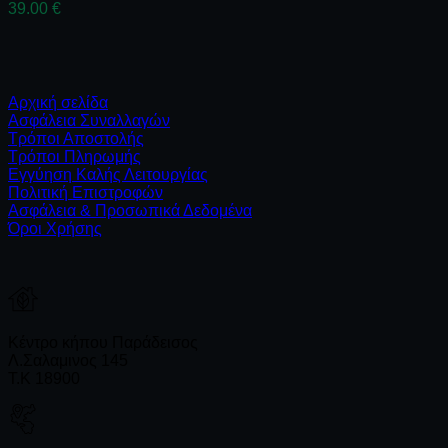
39.00
€
Αρχική σελίδα
Ασφάλεια Συναλλαγών
Τρόποι Αποστολής
Τρόποι Πληρωμής
Εγγύηση Καλής Λειτουργίας
Πολιτική Επιστροφών
Ασφάλεια & Προσωπικά Δεδομένα
Όροι Χρήσης
Κέντρο κήπου Παράδεισος
Λ.Σαλαμινος 145
Τ.Κ 18900