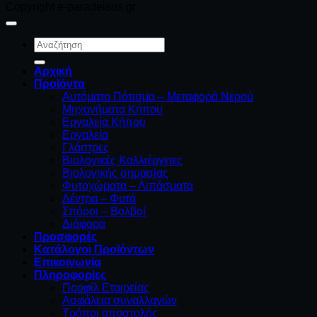
Copyright e-paradeisos.gr
Αναζήτηση
για:
Αρχική
Προϊόντα
Αυτόματο Πότισμα – Μεταφορά Νερού
Μηχανήματα Κήπου
Εργαλεία Κήπου
Εργαλεία
Γλάστρες
Βιολογικές Καλλιέργειες
Βιολογικής σημασίας
Φυτοχώματα – Λιπάσματα
Δέντρα – Φυτά
Σπόροι – Βολβοί
Διάφορα
Προσφορές
Κατάλογοι Προϊόντων
Επικοινωνία
Πληροφορίες
Προφίλ Εταιρείας
Ασφάλεια συναλλαγών
Τρόποι αποστολής