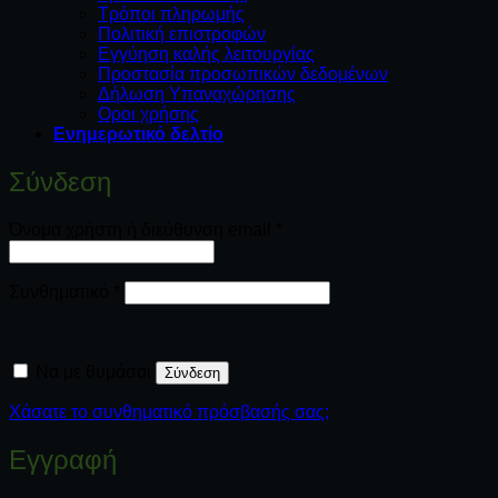
Τρόποι πληρωμής
Πολιτική επιστροφών
Εγγύηση καλής λειτουργίας
Προστασία προσωπικών δεδομένων
Δήλωση Υπαναχώρησης
Οροι χρήσης
Ενημερωτικό δελτίο
Σύνδεση
Απαιτείται
Όνομα χρήστη ή διεύθυνση email
*
Απαιτείται
Συνθηματικό
*
Να με θυμάσαι
Σύνδεση
Χάσατε το συνθηματικό πρόσβασής σας;
Εγγραφή