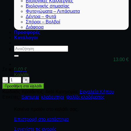
Βιολογικές Καλλιέργιες
Βιολογικής σημασίας
Φυτοχώματα – Λιπάσματα
Δέντρα – Φυτά
Σπόροι – Βολβοί
Διάφορα
Προσφορές
Κατάλογοι
Αναζήτηση
για:
13.00
€
Σε απόθεμα
0.00
€
Καλάθι
Ψαλίδι
κλαδέματος
Προσθήκη στο καλάθι
Samurai-
Κωδικός προϊόντος:
4ebl
Κατηγορία:
Εργαλεία Κήπου
Kanzawa
Ετικέτες:
Samurai
,
κλαδευτηρι
,
ψαλίδι κλαδέματος
KS-
4EBL
Κανένα προϊόν στο καλάθι σας.
ποσότητα
Επιστροφή στο κατάστημα
Συνεχίστε τις αγορές