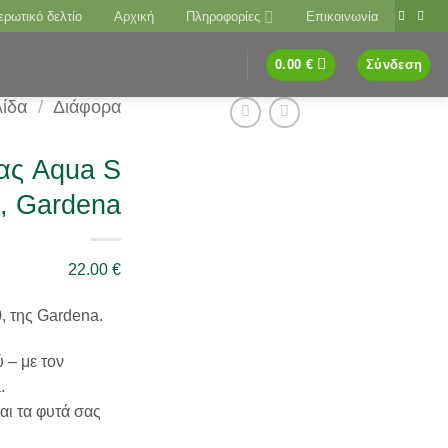
ερωτικό δελτίο
Αρχική
Πληροφορίες
Επικοινωνία
0.00
€
Σύνδεση
λίδα
/
Διάφορα
ας Aqua S
, Gardena
22.00
€
, της Gardena.
 – με τον
.
αι τα φυτά σας