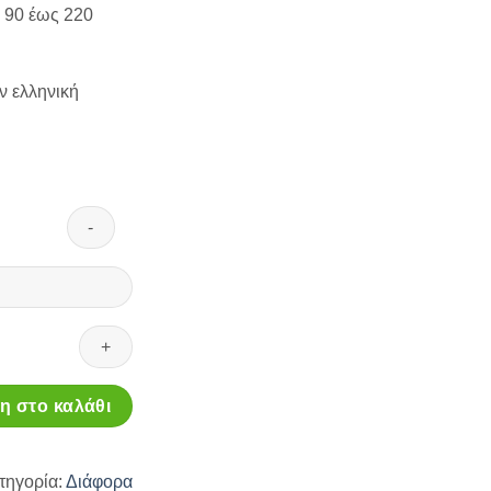
ό 90 έως 220
ν ελληνική
 στο καλάθι
τηγορία:
Διάφορα