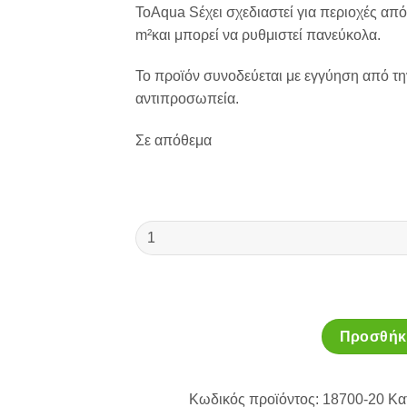
ΤοAqua Sέχει σχεδιαστεί για περιοχές απ
m²και μπορεί να ρυθμιστεί πανεύκολα.
Το προϊόν συνοδεύεται με εγγύηση από τη
αντιπροσωπεία.
Σε απόθεμα
Εκτοξευτήρας
Βεντάλιας
Aqua
S
18700-
20,
Προσθήκη
Gardena
ποσότητα
Κωδικός προϊόντος:
18700-20
Κα