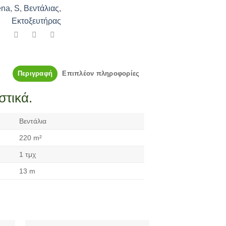
ena
,
S
,
Βεντάλιας
,
Εκτοξευτήρας
Περιγραφή
Επιπλέον πληροφορίες
στικά.
Βεντάλια
220 m²
1 τμχ
13 m