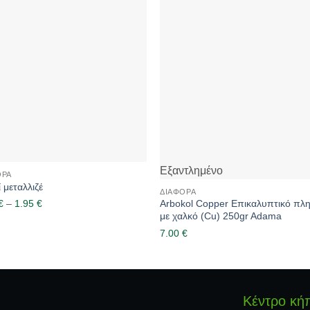
Εξαντλημένο
ΟΡΑ
 μεταλλιζέ
ΔΙΆΦΟΡΑ
€
–
1.95
€
Price
Arbokol Copper Επικαλυπτικό πλ
με χαλκό (Cu) 250gr Adama
range:
7.00
€
1.20 €
through
1.95 €
Κέντρο κή