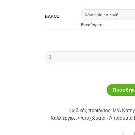
ΒΆΡΟΣ
Εκκαθάριση
Gemma
Λίπασμα
Ελιάς
GEMMA
20-
5-
Προσθήκη
10+3MgO+0,3B
ποσότητα
Κωδικός προϊόντος:
Μ/Δ
Κατηγ
Καλλιέργιες
,
Φυτοχώματα - Λιπάσματα