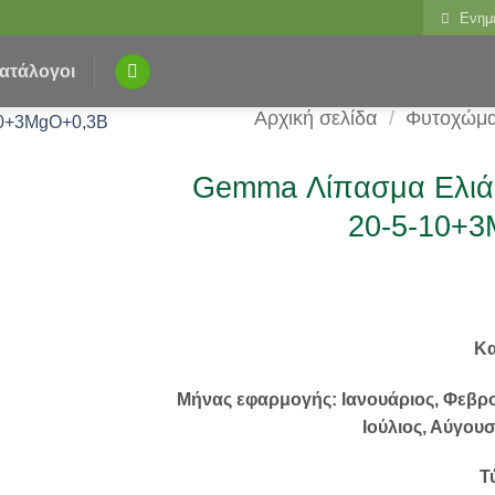
Ενημ
ατάλογοι
Αρχική σελίδα
/
Φυτοχώμα
Gemma Λίπασμα Ελι
20-5-10+
Κα
Μήνας εφαρμογής: Ιανουάριος, Φεβρου
Ιούλιος, Αύγου
Τ