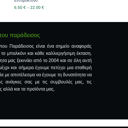
4.90
€
Εντομοκτόνο
6.50
€
–
22.00
€
Price
range:
6.50 €
through
22.00 €
που παράδεισος
που Παράδεισος είναι ένα σημείο αναφοράς
, το μπαλκόνι και κάθε καλλιεργήσιμη έκταση.
ητα μας ξεκινάει από το 2004 και σε όλη αυτή
μέχρι και σήμερα έχουμε πετύχει μια σταθερή
ία με αποτέλεσμα να έχουμε τη δυνατότητα να
ις ανάγκες σας με τις συμβουλές μας, τις
 αλλά και τα προϊόντα μας.