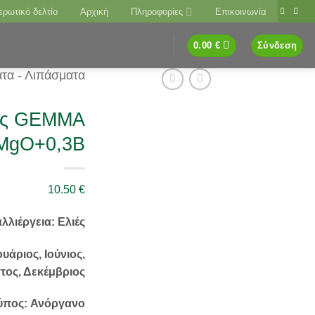
ερωτικό δελτίο
Αρχική
Πληροφορίες
Επικοινωνία
0.00
€
Σύνδεση
τα - Λιπάσματα
άς GEMMA
3MgO+0,3B
10.50
€
λλιέργεια: Ελιές
άριος, Ιούνιος,
στος, Δεκέμβριος
ύπος: Ανόργανο