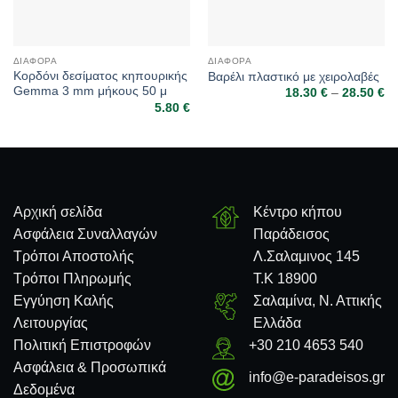
ΔΙΆΦΟΡΑ
ΔΙΆΦΟΡΑ
Κορδόνι δεσίματος κηπουρικής
Βαρέλι πλαστικό με χειρολαβές
Gemma 3 mm μήκους 50 μ
18.30
€
–
28.50
€
Pr
ra
5.80
€
18
th
28
Αρχική σελίδα
Κέντρο κήπου
Ασφάλεια Συναλλαγών
Παράδεισος
Τρόποι Αποστολής
Λ.Σαλαμινος 145
Τρόποι Πληρωμής
Τ.Κ 18900
Εγγύηση Καλής
Σαλαμίνα, Ν. Αττικής
Λειτουργίας
Ελλάδα
Πολιτική Επιστροφών
+30 210 4653 540
Ασφάλεια & Προσωπικά
info@e-paradeisos.gr
Δεδομένα