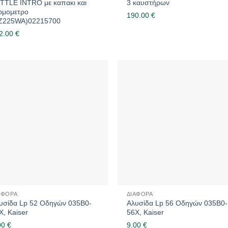
TTLE INTRO με καπακι και
3 καυστήρων
ρμομετρο
190.00
€
Z225WA)02215700
2.00
€
ΆΦΟΡΑ
ΔΙΆΦΟΡΑ
υσίδα Lp 52 Οδηγών 035B0-
Αλυσίδα Lp 56 Οδηγών 035B0-
X, Kaiser
56X, Kaiser
00
€
9.00
€