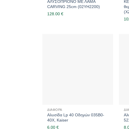
ΑΛΥΣΟΠΡΙΟΝΟ ΜΕ ΛΑΜΑ
KE
CARVING 25cm (02YH2200)
θε
(X
128.00
€
10
ΔΙΆΦΟΡΑ
ΔΙ
Αλυσίδα Lp 40 Οδηγών 035B0-
Αλ
40X, Kaiser
52
6.00
€
8.