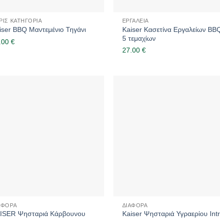
ΡΊΣ ΚΑΤΗΓΟΡΊΑ
ΕΡΓΑΛΕΊΑ
Kaiser Κασετίνα Εργαλείων BB
iser BBQ Μαντεμένιο Τηγάνι
5 τεμαχίων
.00
€
27.00
€
ΆΦΟΡΑ
ΔΙΆΦΟΡΑ
ISER Ψησταριά Κάρβουνου
Kaiser Ψησταριά Υγραερίου Int